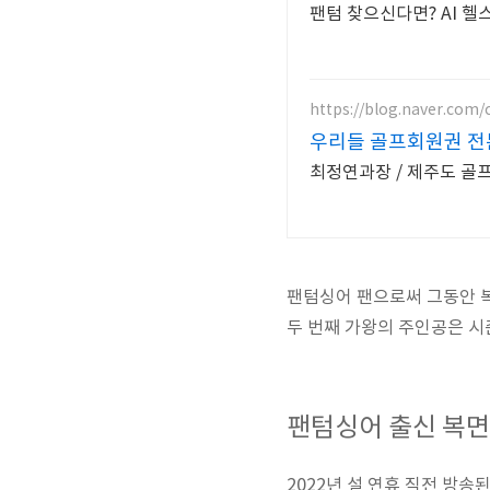
팬텀 찾으신다면? AI 
https://blog.naver.com
우리들 골프회원권 전
최정연과장 / 제주도 골프
팬텀싱어 팬으로써 그동안 복
두 번째 가왕의 주인공은 시
팬텀싱어 출신 복면
2022년 설 연휴 직전 방