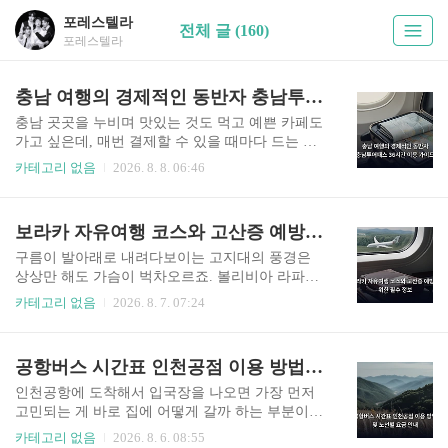
포레스텔라
전체 글 (160)
포레스텔라
충남 여행의 경제적인 동반자 충남투어패스 36시간 이용 가이드
충남 곳곳을 누비며 맛있는 것도 먹고 예쁜 카페도
가고 싶은데, 매번 결제할 수 있을 때마다 드는 비
용이 부담될 때가 있더라고요. 이럴 때 유용하게 쓸
카테고리 없음
2026. 8. 8. 06:46
수 있는 아이템이 바로 충남투어패스 36시간권이
에요.충남 여행의 경제적인 동반자, 패스 기본 개념
이해하기충청남도 곳곳에 숨겨진 명소들을 알차게
보라카 자유여행 코스와 고산증 예방을 위한 필수 정보
돌아보고 싶은 분들에게 이 패스는 정말 반가운 존
재예요. 충남 지역의 주요 관광지부터 맛있는 식당,
구름이 발아래로 내려다보이는 고지대의 풍경은
그리고 편안한 숙소까지 통합해서 할인 혜택을 누
상상만 해도 가슴이 벅차오르죠. 볼리비아 라파스
릴 수 있는 상품이거든요.천안이나 공주처럼 역사
근처의 산악 지대를 찾는 분들이라면 한 번쯤 꿈꿔
카테고리 없음
2026. 8. 7. 07:24
가 깊은 곳은 물론이고, 부여, 서천, 보령, 태안 같
봤을 법한 보라카 자유여행 계획을 세우고 계실지
은 아름다운 해안 도시들도 모두 포함되어 있어요.
도 모르겠네요.보라카의 자연 경관과 여행 적기해
여행 계획을 세울 때 이 패스 하나만 있으면 지갑
발 3,000m가 넘는 높은 곳에 위치한 이곳은 트레킹
공항버스 시간표 인천공점 이용 방법 및 노선별 요금 안내
걱정을 조금은 덜 수 있겠죠?가장 핵심적인 특징은
을 좋아하는 분들에게 천국 같은 장소예요. 산악 지
구매한 시점부터 딱..
대의 웅장한 풍경을 눈에 담다 보면 일상의 스트레
인천공항에 도착해서 입국장을 나오면 가장 먼저
스가 다 날아가는 기분이 들거든요.날씨가 가장 화
고민되는 게 바로 집에 어떻게 갈까 하는 부분이죠.
창해서 사진 찍기 좋은 시기는 10월부터 4월 사이
무거운 캐리어를 끌고 지하철역까지 걷는 건 상상
카테고리 없음
2026. 8. 6. 08:55
의 건기랍니다. 이때를 맞춰 방문하면 맑은 하늘 아