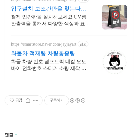
입구설치 보조간판을 찾는다면
알림받기시 할인혜택
철제 입간판을 설치해보세요 UV평
판출력을 통해서 다양한 색상과 표현
이 가능합니다
https://smartstore.naver.com/jayjayart
광고
화물차 적재량 차량총중량
화물 차량 번호 덤프트럭 데칼 오토
바이 전화번호 스티커 소량 제작 가
능
공감
구독하기
댓글